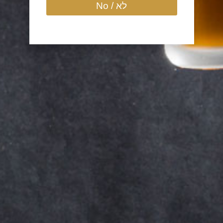
לא / No
שליחה
חפשו אותנו