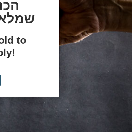
הכנ
שני-שישי: 9:00AM-5:00PM
שבת-ראשון: 11:00AM-3:00PM
שמלאו לו 18 שנים. 
old to
bly!
הבירות 
קסטיל
טוכר
ברבר
וויצ’ווד
שושנע
מרסטונס