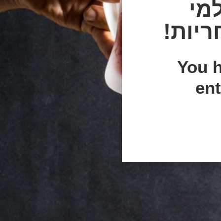
מי
You h
ent
חפשו אותנו