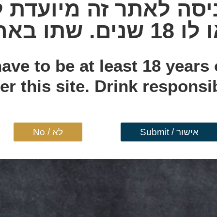
יסה לאתר זה מיועדת ל
שתו באחריות!
ave to be at least 18 years 
er this site. Drink responsi
שלנו
אישור / Submit
לא / No
שבט
קרושוביצה
באדוויזר בודוואר
אדלוויס